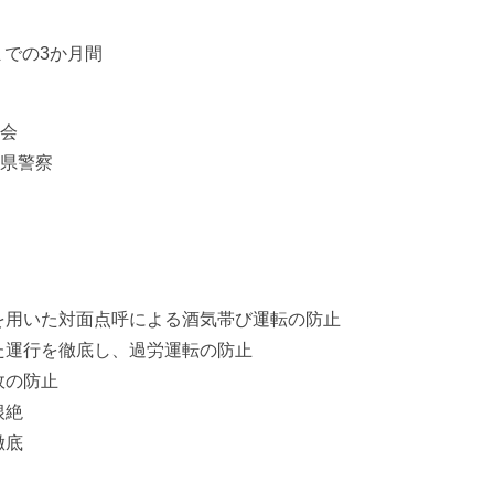
までの3か月間
協会
城県警察
を用いた対面点呼による酒気帯び運転の防止
た運行を徹底し、過労運転の防止
故の防止
根絶
徹底